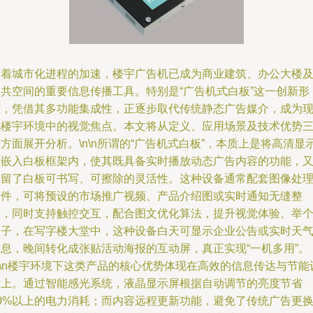
随着城市化进程的加速，楼宇广告机已成为商业建筑、办公大楼
公共空间的重要信息传播工具。特别是“广告机式白板”这一创新形
态，凭借其多功能集成性，正逐步取代传统静态广告媒介，成为
代楼宇环境中的视觉焦点。本文将从定义、应用场景及技术优势
方面展开分析。\n\n所谓的“广告机式白板”，本质上是将高清显
屏嵌入白板框架内，使其既具备实时播放动态广告内容的功能，
保留了白板可书写、可擦除的灵活性。这种设备通常配套图像处
软件，可将预设的市场推广视频、产品介绍图或实时通知无缝整
合，同时支持触控交互，配合图文优化算法，提升视觉体验。举
例子，在写字楼大堂中，这种设备白天可显示企业公告或实时天
信息，晚间转化成张贴活动海报的互动屏，真正实现“一机多用”。
n\n楼宇环境下这类产品的核心优势体现在高效的信息传达与节能
计上。通过智能感光系统，液晶显示屏根据自动调节的亮度节省
50%以上的电力消耗；而内容远程更新功能，避免了传统广告更